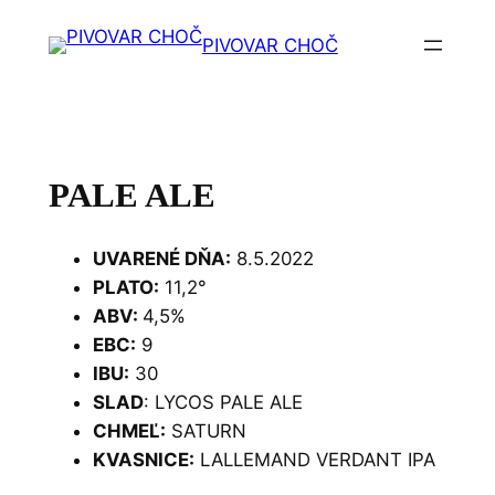
Prejsť
PIVOVAR CHOČ
na
obsah
PALE ALE
UVARENÉ DŇA:
8.5.2022
PLATO:
11,2°
ABV:
4,5%
EBC:
9
IBU:
30
SLAD
: LYCOS PALE ALE
CHMEĽ:
SATURN
KVASNICE:
LALLEMAND VERDANT IPA